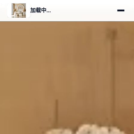
>
>
加载中...